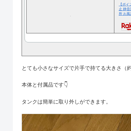
【ポイン
止 静音
所 お風
とても小さなサイズで片手で持てる大きさ（約146
本体と付属品です👇
タンクは簡単に取り外しができます。