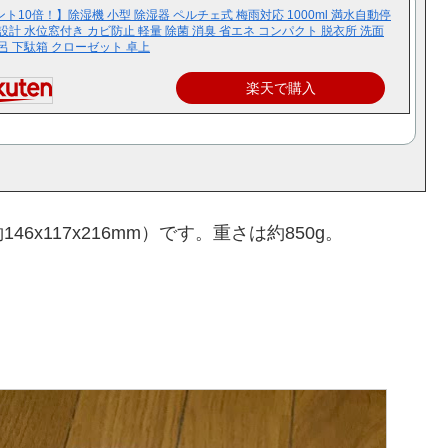
ト10倍！】除湿機 小型 除湿器 ペルチェ式 梅雨対応 1000ml 満水自動停
設計 水位窓付き カビ防止 軽量 除菌 消臭 省エネ コンパクト 脱衣所 洗面
呂 下駄箱 クローゼット 卓上
楽天で購入
x117x216mm）です。重さは約850g。