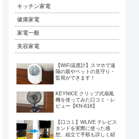
キッチン家電
健康家電
家電一般
美容家電
【WiFi温度計】スマホで遠
隔の親やペットの見守り・
監視ができます！
KEYNICE クリップ式扇風
機を使ってみた口コミ・レ
ビュー【KN-618】
【口コミ】WLIVE テレビス
タンドを実際に使った感
想、組立て手順も詳しく紹