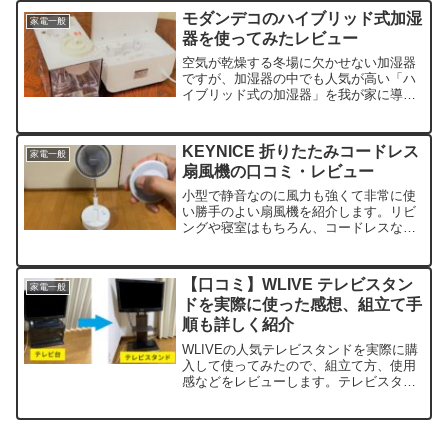
す。
モダンデコのハイブリッド式加湿
家電一般
器を使ってみたレビュー
空気が乾燥する冬場に欠かせない加湿器
ですが、加湿器の中でも人気が高い「ハ
イブリッド式の加湿器」を我が家に導入
しました。卓上型でおしゃれなモダンデ
コののハイブリッド式加湿器を使ってみ
たメリットやデメリッ...
KEYNICE 折りたたみコードレス
家電一般
扇風機の口コミ・レビュー
小型で静音なのに風力も強くて非常に使
い勝手のよい扇風機を紹介します。リビ
ングや寝室はもちろん、コードレスなの
で簡単に持ち運びができ、トイレや脱衣
所、車の中などでも使えて便利です。
【口コミ】WLIVE テレビスタン
家電一般
ドを実際に使った感想、組立て手
順も詳しく紹介
WLIVEの人気テレビスタンドを実際に購
入して使ってみたので、組立て方、使用
感などをレビューします。テレビスタン
ド選びで迷っている方は是非参考にして
ください。我が家ではテレビはこれまで
テレビ台に置いて...