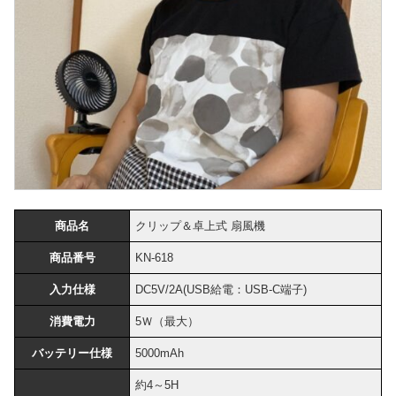
商品名
クリップ＆卓上式 扇風機
商品番号
KN-618
入力仕様
DC5V/2A(USB給電：USB-C端子)
消費電力
5Ｗ（最大）
バッテリー仕様
5000mAh
約4～5H