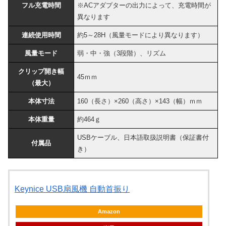
フル充電時間
※ACアダプターの出力によって、充電時間が
異なります
連続使用時間
約5～28H（風量モードにより異なります）
風量モード
弱・中・強（3段階）、リズム
クリップ開き幅
45ｍｍ
（最大）
本体寸法
160（長さ）×260（高さ）×143（幅）ｍｍ
本体重量
約464ｇ
USBケーブル、日本語取扱説明書（保証書付
付属品
き）
Keynice USB扇風機 自動首振り
Amazon