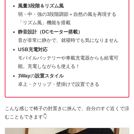
風量3段階
＆
リズム風
弱・中・強の3段階調節＋自然の風を再現する
「リズム風」機能を搭載
静音設計（DCモーター搭載）
音が非常に静かで、就寝時でも気になりません
USB充電対応
モバイルバッテリーや車載充電器からも給電可
能。充電しながらも使える！
3Way
の
設置スタイル
卓上・クリップ・壁掛けで設置できる
こんな感じで椅子の肘置きに挟んで、自分のすぐ近くで涼
むこともできます👇