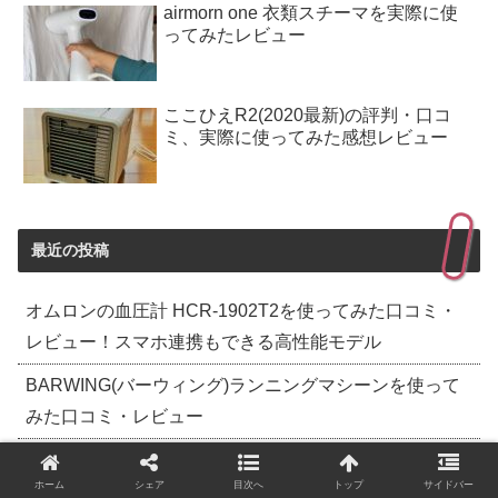
airmorn one 衣類スチーマを実際に使
ってみたレビュー
ここひえR2(2020最新)の評判・口コ
ミ、実際に使ってみた感想レビュー
最近の投稿
オムロンの血圧計 HCR-1902T2を使ってみた口コミ・
レビュー！スマホ連携もできる高性能モデル
BARWING(バーウィング)ランニングマシーンを使って
みた口コミ・レビュー
UWANTV500自動ゴミ収集掃除機を実際に使って徹底レ
ホーム
シェア
目次へ
トップ
サイドバー
ビュー