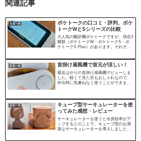
関連記事
ポケトークの口コミ・評判、ポケ
家電一般
トークWとSシリーズの比較
大人気の翻訳機ポケトークですが、現在3
種類（ポケトークW・ポケトークS・ポ
ケトークS Plus）があります。それぞれ
を実際に使ってみたレビュー、それぞれ
の違いについて比較しました。
首掛け扇風機で首元が涼しい！
家電一般
最近はやりの首掛け扇風機デビューしま
した。軽くて見た目もおしゃれなので、
外出時に気兼ねなく使うことができま
す。首筋に風があたると涼しくなるの
で、夏に大活躍してくれそうです。
キューブ型サーキュレーターを使
家電一般
ってみた感想・レビュー
サーキュレーターを使うと冷房効率がア
ップするとのことで、キューブ型のお洒
落なサーキュレーターを導入しました。
木目調の柄にしたのでフローリングの部
屋の雰囲気とも合って気に入っていま