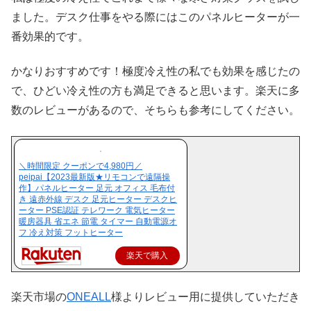
ました。デスク仕事をやる際にはこのパネルヒーターが一
番効果的です。
かなりおすすめです！極度冷え性の私でも効果を感じたの
で、ひどい冷え性の方も満足できると思います。楽天に多
数のレビューがあるので、そちらも参考にしてください。
＼時間限定 クーポンで4,980円／
peipai【2023最新版★リモコンで遠隔操
作】パネルヒーター 足元 オフィス 毛布付
き 遠赤外線 デスク 足元ヒーター デスクヒ
ーター PSE認証 テレワーク 電気ヒーター
暖房器具 省エネ 節電 タイマー 自動電源オ
フ 冷え対策 フットヒーター
楽天で購入
楽天市場の
ONEALL
様よりレビュー用に提供していただき