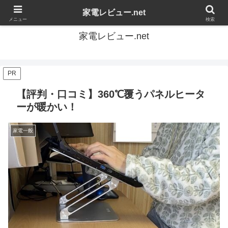
家電の感想を自由にレビューするブログです
家電レビュー.net
メニュー
検索
家電レビュー.net
PR
【評判・口コミ】360℃覆うパネルヒータ
ーが暖かい！
家電一般