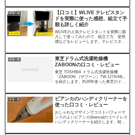
しました。卓上型でおしゃれなモダンデ
コののハイブリッド式加湿器を使ってみ
たメリットやデメリッ...
【口コミ】WLIVE テレビスタン
家電一般
ドを実際に使った感想、組立て手
順も詳しく紹介
WLIVEの人気テレビスタンドを実際に購
入して使ってみたので、組立て方、使用
感などをレビューします。テレビスタン
ド選びで迷っている方は是非参考にして
ください。我が家ではテレビはこれまで
テレビ台に置いて...
東芝ドラム式洗濯乾燥機
家電一般
ZABOONの口コミ・レビュー
東芝 TOSHIBA ドラム式洗濯乾燥機
「ZABOON （ザブーン）TW-127XH4L」
を紹介します。約20年使った東芝のドラ
ム式乾燥洗濯機が壊れたので慌てて購入
しました。ザブーンがブラックフライ...
ビアンカのハンディクリーナーを
家電一般
使った口コミ・レビュー
おしゃれなデザインでコストパフォーマ
ンスのよいビアンカ(bianca)のコードレス
ハンディクリーナーを紹介します。軽く
て使いやすく、吸引パワーも見た目以上
で使いやすいです。