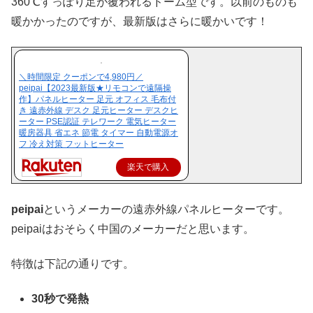
360℃すっぽり足が覆われるドーム型です。以前のものも
暖かかったのですが、最新版はさらに暖かいです！
＼時間限定 クーポンで4,980円／
peipai【2023最新版★リモコンで遠隔操
作】パネルヒーター 足元 オフィス 毛布付
き 遠赤外線 デスク 足元ヒーター デスクヒ
ーター PSE認証 テレワーク 電気ヒーター
暖房器具 省エネ 節電 タイマー 自動電源オ
フ 冷え対策 フットヒーター
楽天で購入
peipai
というメーカーの遠赤外線パネルヒーターです。
peipaiはおそらく中国のメーカーだと思います。
特徴は下記の通りです。
30秒で発熱