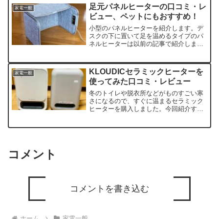
足元パネルヒーターの口コミ・レ
家電一般
ビュー、ペットにもおすすめ！
小型のパネルヒーターを紹介します。デ
スクの下に置いて足を温めるタイプのパ
ネルヒーターは以前の記事で紹介しまし
た。参考記事：足元パネルヒーターを使
ってみたレビュー今回紹介するパネルヒ
ーターは以前に紹介し...
KLOUDICセラミックヒーターを
家電一般
使ってみた口コミ・レビュー
冬のトイレや脱衣所などがものすごい寒
さになるので、すぐに温まるセラミック
ヒーターを購入しました。今回紹介する
のは人感センサー付きなので自動でオン
になって便利です。
コメント
コメントを書き込む
ホーム
家電一般