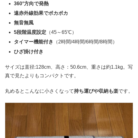
360°方向で発熱
遠赤外線効果でポカポカ
無音無風
5段階温度設定
（45～65℃）
タイマー機能付き
（2時間/4時間/6時間/8時間）
ひざ掛け付き
サイズは直径:128cm、高さ：50.6cm、重さは約1.1kg。写
真で見たよりもコンパクトです。
丸めるとこんなに小さくなって
持ち運びや収納も楽
です。