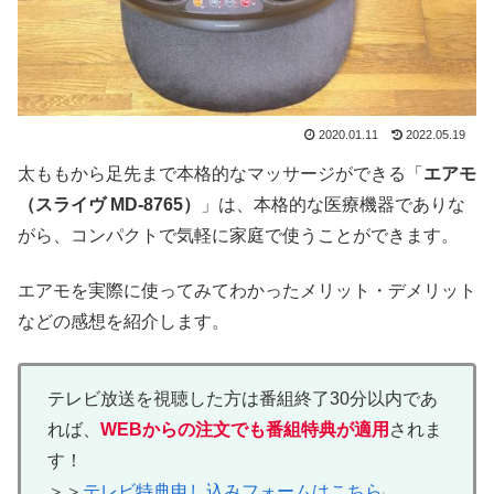
2020.01.11
2022.05.19
太ももから足先まで本格的なマッサージができる「
エアモ
（
スライヴ MD-8765
）
」は、本格的な医療機器でありな
がら、コンパクトで気軽に家庭で使うことができます。
エアモを実際に使ってみてわかったメリット・デメリット
などの感想を紹介します。
テレビ放送を視聴した方は番組終了30分以内であ
れば、
WEBからの注文でも番組特典が適用
されま
す！
＞＞
テレビ特典申し込みフォームはこちら