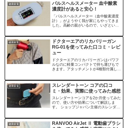
パルスヘルスメーター 血中酸素
健康家電
濃度計があると安心！
「パルスヘルスメーター（血中酸素濃度
計）」がようやく我が家にもやってきま
した。高齢の親がいるので、いざという
ときのためにすぐに血中酸素濃度が測定
できるというのは安心です。
ドクターエアのリカバリーガン
健康家電
RG-01を使ってみた口コミ・レビ
ュー
ドクターエアのリカバリーガンはパワフ
ルなのに軽量コンパクトで持ち運びもで
きます。アタッチメントが4種類付属して
いて、それぞれ違う気持ちよさを感じる
ことができます。約3週間使ってみた感想
です↓片手で持つ...
スレンダートーン コアの口コ
健康家電
ミ・効果、実際に使ってみた感想
スレンダートーンコアを2か月使ってみた
ので、使い方や効果について解説しま
す。 ショップジャパン主催のスレンダー
トーンコアの体験会に参加してきたの
で、担当者から教えてもらった内容につ
いても紹介します。
RANVOO AirJet Ⅱ 電動歯ブラシ
健康家電