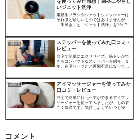
を使ってみた感想｜歯茎にやさし
いジェット洗浄
電動歯ブラシやジェットウォッシャーは
それほど珍しいものではありませんが、
「歯磨き」と「ジェット洗浄」を1台で同
時に行う製品はまだまだ少数派です。今
回紹介する RANVOO AirJet Ⅱ は、まさ
に...
ステッパーを使ってみた口コミ・
健康家電
レビュー
自宅で簡単にエクササイズ、筋トレがで
きるコンパクトなステッパーを紹介しま
す。在宅ワークだと運動不足になってし
まうので、家で簡単にできるエクササイ
ズということで導入しました。使い始め
て約2週間たちますが...
アイマッサージャーを使ってみた
健康家電
口コミ・レビュー
自宅で簡単に目元ケアができるアイマッ
サージャーを使ってみましたが、ものす
ごく快適です。気持ちよくていつも寝落
ちしてしまうほどです。これ一つあれば
好きな時にいつでも目のマッサージがで
きるので、ホットアイ...
コメント