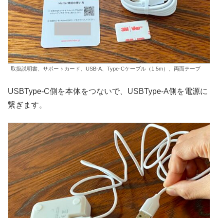
取扱説明書、サポートカード、USB-A、Type-Cケーブル（1.5m）、両面テープ
USBType-C側を本体をつないで、USBType-A側を電源に
繋ぎます。