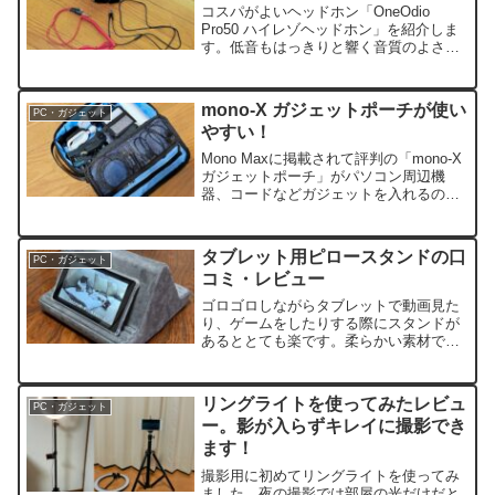
コスパがよいヘッドホン「OneOdio
Pro50 ハイレゾヘッドホン」を紹介しま
す。低音もはっきりと響く音質のよさ、
付け心地もよくて、密閉型なので音漏れ
も心配せずに使えます。
mono-X ガジェットポーチが使い
PC・ガジェット
やすい！
Mono Maxに掲載されて評判の「mono-X
ガジェットポーチ」がパソコン周辺機
器、コードなどガジェットを入れるのに
ちょうどよい大きさで使いやすいです。
防水、型崩れしない素材、ファスナーの
スムーズ...
タブレット用ピロースタンドの口
PC・ガジェット
コミ・レビュー
ゴロゴロしながらタブレットで動画見た
り、ゲームをしたりする際にスタンドが
あるととても楽です。柔らかい素材でお
腹の上においても重さを感じないピロー
スタンド。肌ざわりもよくて、タブレッ
トライフがよりよいも...
リングライトを使ってみたレビュ
PC・ガジェット
ー。影が入らずキレイに撮影でき
ます！
撮影用に初めてリングライトを使ってみ
ました。夜の撮影では部屋の光だけだと