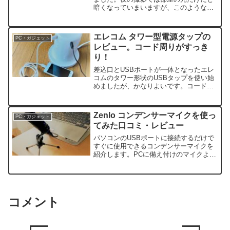
暗くなっていまいますが、このようなラ
イトがあるときれいに撮れることを実感
しました。
エレコム タワー型電源タップの
PC・ガジェット
レビュー。コード周りがすっき
り！
差込口とUSBポートが一体となったエレ
コムのタワー形状のUSBタップを使い始
めましたが、かなりよいです。コード周
りがぐちゃぐちゃしていて、すっきりさ
せたいという人におすすめです！
Zenlo コンデンサーマイクを使っ
PC・ガジェット
てみた口コミ・レビュー
パソコンのUSBポートに接続するだけで
すぐに使用できるコンデンサーマイクを
紹介します。PCに備え付けのマイクより
は音がかなりクリアで雑音も気になりま
せん。価格もお手頃で、簡単に使いこな
せるので初心者に...
コメント