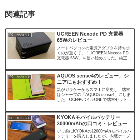
関連記事
UGREEN Nexode PD 充電器
PC・ガジェット
65Wのレビュー
ノートパソコンの電源アダプタを持ち歩
くのが重くて、「UGREEN Nexode PD
充電器 65W」を使い始めました。純正の
電源アダプタに比べると小さくて軽いの
で移動時の持ち運びがとても楽です。ま
た...
AQUOS sense4のレビュー、シ
PC・ガジェット
ニアにもおすすめ！
親がガラケーからスマホに変更し、端末
はシャープの「AQUOS sense4」にしま
した。OCNモバイルONEで端末セットが
セール中だったので買ったのですが、結
果的にはとてもよい買い物でした。本記
事では...
KYOKAモバイルバッテリー
PC・ガジェット
30000mAhの口コミ・レビュー
少し前にKYOKAの12000mAhモバイルバ
ッテリーを購入しましたが、内蔵ケーブ