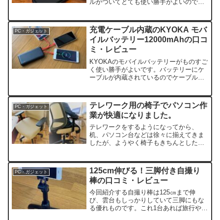
ルがついてとても使い勝手がよいので、
旅行用や災害に備えて大容量の
30000mAhも揃えました。
充電ケーブル内蔵のKYOKA モバ
PC・ガジェット
イルバッテリー12000mAhの口コ
ミ・レビュー
KYOKAのモバイルバッテリーがものすご
く使い勝手がよいです。バッテリーにケ
ーブルが内蔵されているのでケーブルを
持ち歩く必要がありません。軽量で、充
電スピードも早く、バッテリー残量もイ
ンジケーターでみ...
テレワーク用の椅子でパソコン作
PC・ガジェット
業が快適になりました。
テレワークをするようになってから、
机、パソコン台などは徐々に揃えてきま
したが、ようやく椅子もきちんとしたも
のにしました（これまでは小さなスチー
ル椅子を使っていました）。
125cm伸びる！三脚付き自撮り
PC・ガジェット
棒の口コミ・レビュー
今回紹介する自撮り棒は125㎝まで伸
び、雲台もしっかりしていて三脚にもな
る優れものです。これ1台あれば旅行や動
画撮影などたいていのことはできてしま