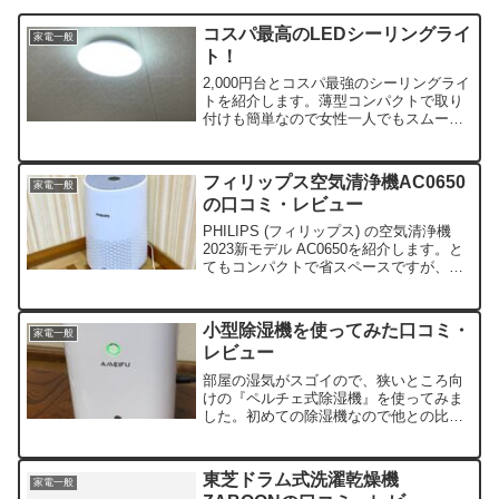
コスパ最高のLEDシーリングライ
家電一般
ト！
2,000円台とコスパ最強のシーリングライ
トを紹介します。薄型コンパクトで取り
付けも簡単なので女性一人でもスムーズ
に設置できます！
フィリップス空気清浄機AC0650
家電一般
の口コミ・レビュー
PHILIPS (フィリップス) の空気清浄機
2023新モデル AC0650を紹介します。と
てもコンパクトで省スペースですが、最
大24畳まで対応しています。2層フィル
ターにより、ホコリ、ウイルス、花...
小型除湿機を使ってみた口コミ・
家電一般
レビュー
部屋の湿気がスゴイので、狭いところ向
けの『ペルチェ式除湿機』を使ってみま
した。初めての除湿機なので他との比較
はできませんが、狭い場所を除湿するの
には十分効果を発揮していると感じま
す。小型で持ち運びも簡...
東芝ドラム式洗濯乾燥機
家電一般