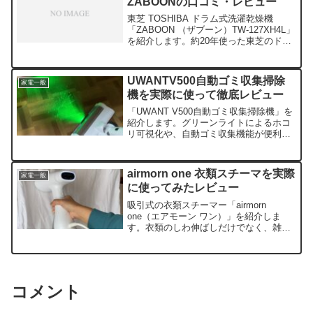
ZABOONの口コミ・レビュー
東芝 TOSHIBA ドラム式洗濯乾燥機
「ZABOON （ザブーン）TW-127XH4L」
を紹介します。約20年使った東芝のドラ
ム式乾燥洗濯機が壊れたので慌てて購入
しました。ザブーンがブラックフライ...
UWANTV500自動ゴミ収集掃除
家電一般
機を実際に使って徹底レビュー
「UWANT V500自動ゴミ収集掃除機」を
紹介します。グリーンライトによるホコ
リ可視化や、自動ゴミ収集機能が便利な
コードレス掃除機です。実際に使ってみ
ると、ゴミ捨ての手間も減り快適に使え
ました。PR...
airmorn one 衣類スチーマを実際
家電一般
に使ってみたレビュー
吸引式の衣類スチーマー「airmorn
one（エアモーン ワン）」を紹介しま
す。衣類のしわ伸ばしだけでなく、雑
菌・花粉・におい・ダニを除去する効果
もあります。本記事では、airmorn oneを
実物...
コメント