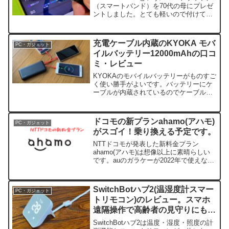
（スマートバンド）を70代の母にプレゼ
ントしました。とても軽いので付けてい
る感じがしないとのことで、かなり気に
入って使っています。iPhoneでもan...
充電ケーブル内蔵のKYOKA モバ
PC・ガジェット
イルバッテリー12000mAhの口コ
ミ・レビュー
KYOKAのモバイルバッテリーがものすご
く使い勝手がよいです。バッテリーにケ
ーブルが内蔵されているのでケーブルを
持ち歩く必要がありません。軽量で、充
電スピードも早く、バッテリー残量もイ
ンジケーターでみ...
ドコモの新プランahamo(アハモ)
PC・ガジェット
がスゴイ！乗り換える予定です。
NTTドコモが発表した新料金プラン
ahamo(アハモ)は想像以上に素晴らしい
です。auのガラケーが2022年で使えなく
なるので、auのスマホに切り替えようか
検討中でしたが、ahamoが素晴らしすぎ
るの...
SwitchBotハブ2(温湿度計スマー
PC・ガジェット
トリモコン)のレビュー。スマホ
遠隔操作で高齢者の見守りにもお
すすめ！
SwitchBotハブ2は温度・湿度・照度の計