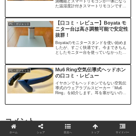
測機能とスマートリモコンが一体になっ
た温湿度計付きスマートリモコンです。
これにより、1台で温湿度の管理、家電の
遠隔操作、家電の音声操作など多くのこ
とができ...
【口コミ・レビュー】Boyata モ
PC・ガジェット
ニター台は高さ調整可能で安定性
抜群！
Boyataのモニタースタンドを使い始めま
したが、すごく快適です。今まできちん
としたモニター台を使っていなかったの
で、高さが合っていませんでしたが、
Boyataモニター台は高さ調整できるので
理想の高さ...
Mu6 Ring空気伝導式ヘッドホン
PC・ガジェット
の口コミ・レビュー
イヤホンでもヘッドホンでもない空気伝
導式のウェアラブルスピーカー「Mu6
Ring」を紹介します。耳を塞がないので
周囲の音も拾うことができます。約1か月
間使ってみて感じたメリットやデメリッ
トをレビュー...
コメント
ホーム
シェア
目次へ
トップ
サイドバー