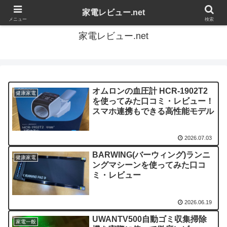
家電の感想を自由にレビューするブログです
家電レビュー.net
メニュー
検索
家電レビュー.net
オムロンの血圧計 HCR-1902T2
健康家電
を使ってみた口コミ・レビュー！
スマホ連携もできる高性能モデル
2026.07.03
BARWING(バーウィング)ランニ
健康家電
ングマシーンを使ってみた口コ
ミ・レビュー
2026.06.19
UWANTV500自動ゴミ収集掃除
家電一般