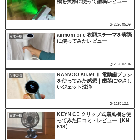
機を実際に使って徹底レビュー
2026.05.09
airmorn one 衣類スチーマを実際
家電一般
に使ってみたレビュー
2026.02.04
RANVOO AirJet Ⅱ 電動歯ブラシ
健康家電
を使ってみた感想｜歯茎にやさし
いジェット洗浄
2025.12.14
KEYNICE クリップ式扇風機を使
家電一般
ってみた口コミ・レビュー【KN-
618】